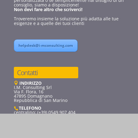
personalizzata o se semplicemente hai bisogno di un
consiglio, siamo a disposizione!
Non devi fare altro che scriverci!
Troveremo insieme la soluzione più adatta alle tue
esigenze e a quelle dei tuoi clienti
helpdesk@i-mconsulting.com
Contatti
INDIRIZZO
I.M. Consulting Srl
Via F. Flora, 16
47895 Domagnano
Repubblica di San Marino
TELEFONO
centralino: (+39) 0549 907 404
helpdesk: (+39) 0547 1950 616
EMAIL
info@i-mconsulting.com