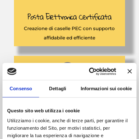
Posta Elettronica Certificata
Creazione di caselle PEC con supporto
affidabile ed efficiente
w
Consenso
Dettagli
Informazioni sui cookie
E-Mail Marketing
Piattaforme per l’invio di campagne e
Questo sito web utilizza i cookie
newsletter tramite e-mail e SMS
Utilizziamo i cookie, anche di terze parti, per garantire il
funzionamento del Sito, per motivi statistici, per
migliorare la tua esperienza di navigazione e