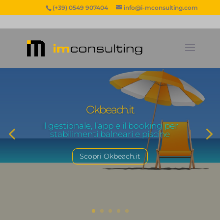
(+39) 0549 907404
info@i-mconsulting.com
Okbeach.it
Il gestionale, l’app e il booking per
stabilimenti balneari e piscine
Scopri Okbeach.it