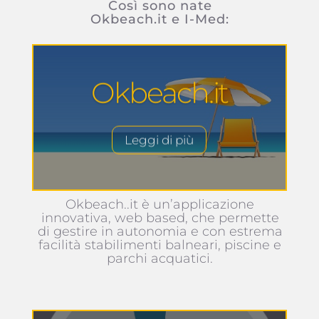
Così sono nate
Okbeach.it e I-Med:
Okbeach.it
Leggi di più
Okbeach..it è un’applicazione
innovativa, web based, che permette
di gestire in autonomia e con estrema
facilità stabilimenti balneari, piscine e
parchi acquatici.