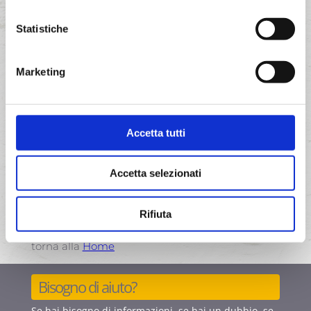
Statistiche
Marketing
Vuoi ricevere maggiori informazioni?
Contattaci subito e valutiamo insieme la
soluzione adatta alle tue esigenze!
Accetta tutti
Contattaci ora!
Accetta selezionati
Rifiuta
torna alla
Home
Bisogno di aiuto?
Se hai bisogno di informazioni, se hai un dubbio, se