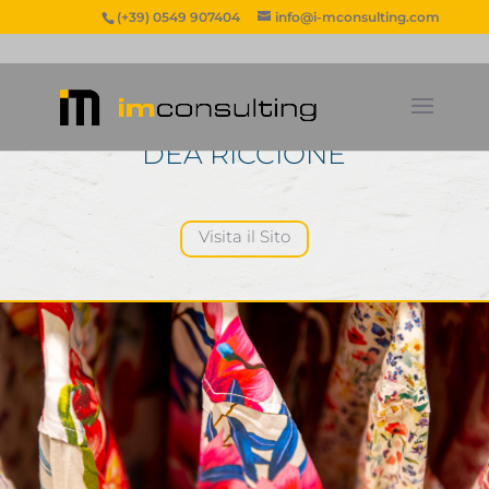
(+39) 0549 907404
info@i-mconsulting.com
DEA RICCIONE
Visita il Sito