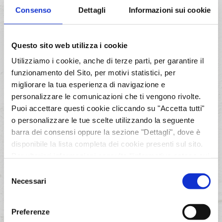
Attività: Sviluppo eCommerce,
Consenso
Dettagli
Informazioni sui cookie
Personalizzazione Template, Personalizzazione
Plugin, Sincronizzazione da gestionale dei
prodotti (file CSV), Esportazione ordini clienti
verso gestionale (file CSV)
Questo sito web utilizza i cookie
Utilizziamo i cookie, anche di terze parti, per garantire il
funzionamento del Sito, per motivi statistici, per
Tecnologia:
MAGENTO 2.0
migliorare la tua esperienza di navigazione e
Nostro Riferimento:
1990 srl
personalizzare le comunicazioni che ti vengono rivolte.
Puoi accettare questi cookie cliccando su "Accetta tutti"
o personalizzare le tue scelte utilizzando la seguente
barra dei consensi oppure la sezione "Dettagli", dove è
disponibile la lista completa dei cookie presenti sul sito.
Per ulteriori informazioni consulta l'informativa estesa sui
cookie nella sezione "Informazioni sui cookie".
Selezione
Necessari
del
Cliccando su "Rifiuta" o sulla "X" in alto a destra,
consenso
funzioneranno solo i cookie necessari.
Preferenze